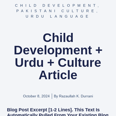
CHILD DEVELOPMENT
,
PAKISTANI CULTURE
,
URDU LANGUAGE
Child
Development +
Urdu + Culture
Article
October 8, 2024
By
Razaullah K. Durrani
Blog Post Excerpt [1-2 Lines]. This Text Is
Automatically Pulled From Your Existing Blog